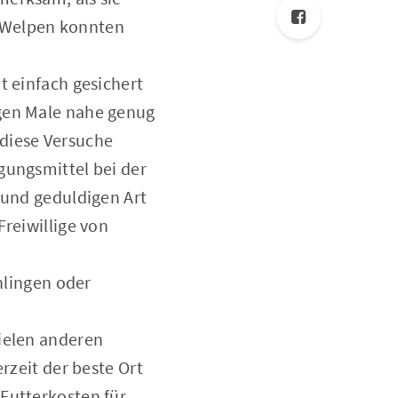
10 Welpen konnten
t einfach gesichert
igen Male nahe genug
 diese Versuche
gungsmittel bei der
 und geduldigen Art
Freiwillige von
chlingen oder
vielen anderen
rzeit der beste Ort
Futterkosten für