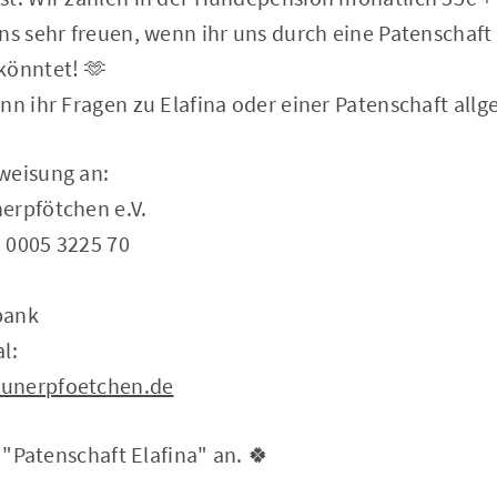
ns sehr freuen, wenn ihr uns durch eine Patenschaf
könntet! 🫶
nn ihr Fragen zu Elafina oder einer Patenschaft all
weisung an:
erpfötchen e.V.
 0005 3225 70
bank
l:
unerpfoetchen.de
: "Patenschaft Elafina" an. 🍀