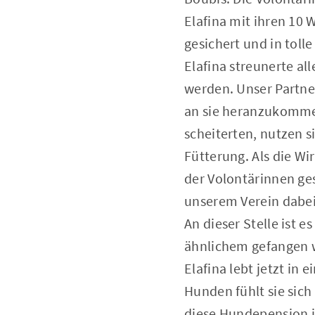
Elafina mit ihren 10 
gesichert und in tol
Elafina streunerte al
werden. Unser Partne
an sie heranzukommen
scheiterten, nutzen 
Fütterung. Als die Wi
der Volontärinnen ges
unserem Verein dabei
An dieser Stelle ist 
ähnlichem gefangen w
Elafina lebt jetzt i
Hunden fühlt sie sich
diese Hundepension i