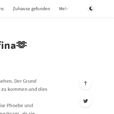
Dunklen Modus
ns
Zuhause gefunden
Mehr
fina🫶
 sehen. Der Grund
er zu kommen und dies
weise Phoebe und
merksam, als sie