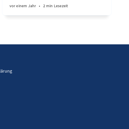
vor einem Jahr
•
2 min Lesezeit
lärung