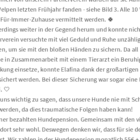
Welpen letzten Frühjahr fanden - siehe Bild 3. Alle 
le Für-Immer-Zuhause vermittelt werden. 🍀
lerdings weiter in der Gegend herum und konnte nich
rverein versuchte mit viel Geduld und Ruhe unzähl
, um sie mit den bloßen Händen zu sichern. Da all
sie in Zusammenarbeit mit einem Tierarzt ein Beruhi
rkung einsetze, konnte Elafina dank der großartigen
ichert werden. Bei dieser Sicherung war sogar eine 
. 🤍
es uns wichtig zu sagen, dass unsere Hunde nie mit S
erden, da dies traumatische Folgen haben kann!
n einer bezahlten Hundepension. Gemeinsam mit den 
 dort sehr wohl. Deswegen denken wir, dass für sie de
st. Wir zahlen in der Hundepension monatlich 55€ + 