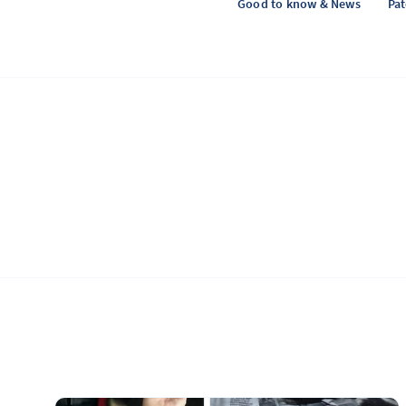
Good to know & News
Pa