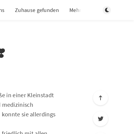
Dunklen Modus
ns
Zuhause gefunden
Mehr
️
e in einer Kleinstadt
d medizinisch
 konnte sie allerdings
 friedlich mit allen