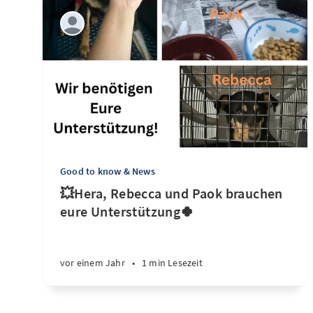
Good to know & News
💥Hera, Rebecca und Paok brauchen
eure Unterstützung🍀
vor einem Jahr
•
1 min Lesezeit