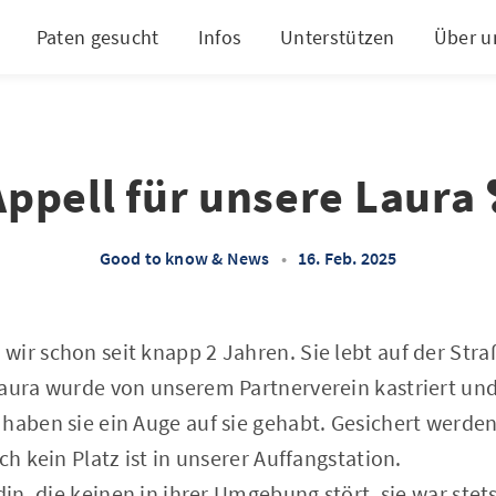
Paten gesucht
Infos
Unterstützen
Über u
Appell für unsere Laura ❣
Good to know & News
•
16. Feb. 2025
ir schon seit knapp 2 Jahren. Sie lebt auf der Straß
Laura wurde von unserem Partnerverein kastriert un
haben sie ein Auge auf sie gehabt. Gesichert werden
ch kein Platz ist in unserer Auffangstation.
din, die keinen in ihrer Umgebung stört, sie war stets