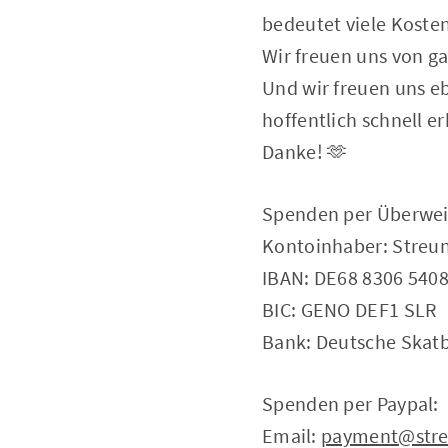
bedeutet viele Kosten
Wir freuen uns von g
Und wir freuen uns eb
hoffentlich schnell e
Danke! 🫶
Spenden per Überwei
Kontoinhaber: Streun
IBAN: DE68 8306 5408
BIC: GENO DEF1 SLR
Bank: Deutsche Skat
Spenden per Paypal:
Email:
payment@stre