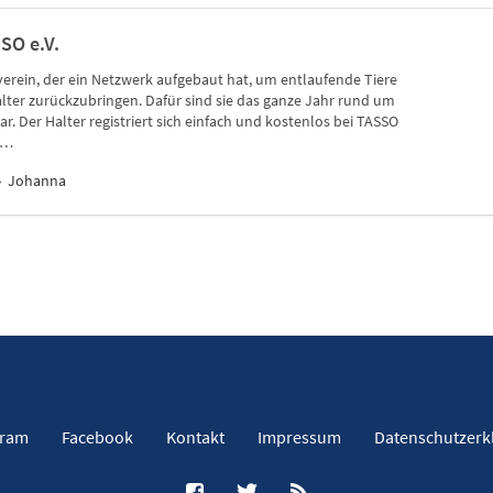
SO e.V.
zverein, der ein Netzwerk aufgebaut hat, um entlaufende Tiere
lter zurückzubringen. Dafür sind sie das ganze Jahr rund um
bar. Der Halter registriert sich einfach und kostenlos bei TASSO
sp…
Johanna
gram
Facebook
Kontakt
Impressum
Datenschutzerk