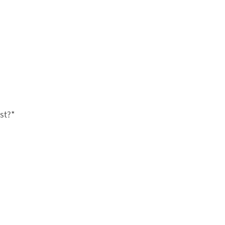
st?
*