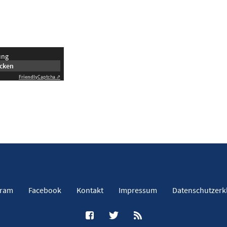
ung
icken
Friendly
Captcha ⇗
gram
Facebook
Kontakt
Impressum
Datenschutzerk