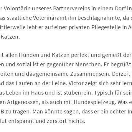
r Volontärin unseres Partnervereins in einem Dorf i
as staatliche Veterinäramt ihn beschlagnahmte, da d
ttlerweile lebt er auf einer privaten Pflegestelle i
Katzen.
 mit allen Hunden und Katzen perfekt und genießt de
n und sozial ist er gegenüber Menschen. Er begrüßt
heiten und das gemeinsame Zusammensein. Derzeit l
s Laufen an der Leine. Victor zeigt sich sehr lernw
s Leben im Haus und ist stubenrein. Typisch für sein 
nen Artgenossen, als auch mit Hundespielzeug. Was e
 B zu tragen. Man könnte sagen, dass er ein echter I
olut entspannt und zerstört nichts.