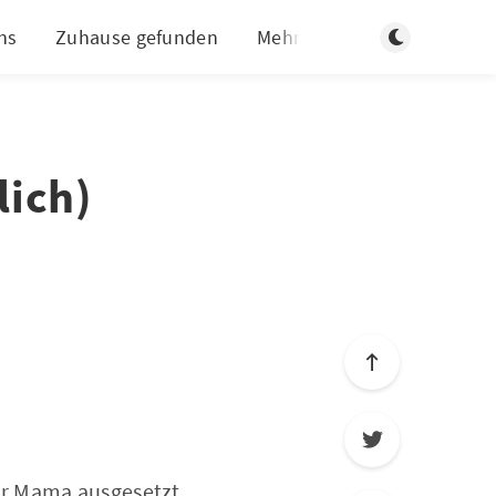
Dunklen Modus
ns
Zuhause gefunden
Mehr
lich)
er Mama ausgesetzt