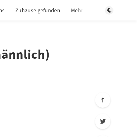
Dunklen Modus
ns
Zuhause gefunden
Mehr
ännlich)