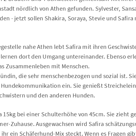
einstadt nördlich von Athen gefunden. Sylvester, San
en - jetzt sollen Shakira, Soraya, Stevie und Safira 
legestelle nahe Athen lebt Safira mit ihren Geschwi
ernen dort den Umgang untereinander. Ebenso erle
das Zusammenleben mit Menschen.
 Hündin, die sehr menschenbezogen und sozial ist. Sie
f Hundekommunikation ein. Sie genießt Streichelei
schwistern und den anderen Hunden.
ca 15kg bei einer Schulterhöhe von 45cm. Sie zieht 
mmer-Zuhause. Ausgewachsen wird Safira schätzungs
 ihr ein Schäferhund-Mix steckt. Wenn es Fragen gib