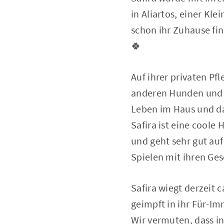
in Aliartos, einer Kl
schon ihr Zuhause find
🍀
Auf ihrer privaten Pf
anderen Hunden und l
Leben im Haus und 
Safira ist eine coole
und geht sehr gut au
Spielen mit ihren Ge
Safira wiegt derzeit 
geimpft in ihr Für-I
Wir vermuten, dass in