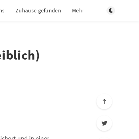
Dunklen Modus
ns
Zuhause gefunden
Mehr
iblich)
ichert und in einer