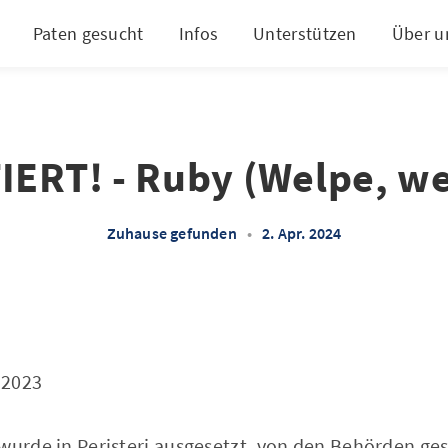
Paten gesucht
Infos
Unterstützen
Über u
ERT! - Ruby (Welpe, we
Zuhause gefunden
•
2. Apr. 2024
.2023
wurde in Peristeri ausgesetzt, von den Behörden ges