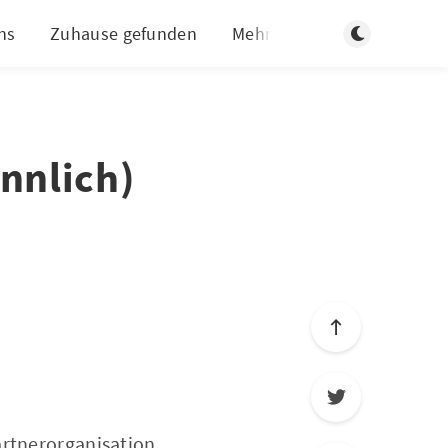
Dunklen Modus
ns
Zuhause gefunden
Mehr
nnlich)
artnerorganisation