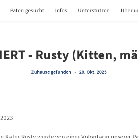
Paten gesucht
Infos
Unterstützen
Über u
ERT - Rusty (Kitten, mä
Zuhause gefunden
•
20. Okt. 2023
.2023
te Kater Rusty wurde von einer Volontärin unserer P