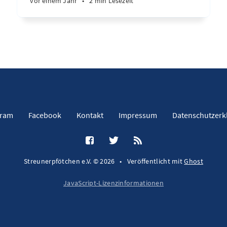
vor einem Jahr
•
2 min Lesezeit
gram
Facebook
Kontakt
Impressum
Datenschutzerk
Streunerpfötchen e.V. © 2026
•
Veröffentlicht mit
Ghost
JavaScript-Lizenzinformationen