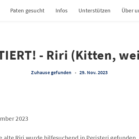
Paten gesucht
Infos
Unterstützen
Über u
ERT! - Riri (Kitten, we
Zuhause gefunden
•
29. Nov. 2023
ember 2023
e alte Riri wurde hilfesuchend in Peristeri gefunden,