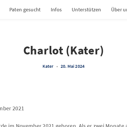
Paten gesucht
Infos
Unterstützen
Über u
Charlot (Kater)
Kater
•
20. Mai 2024
mber 2021
urde im November 2021 geboren. Als er zwei Monate a